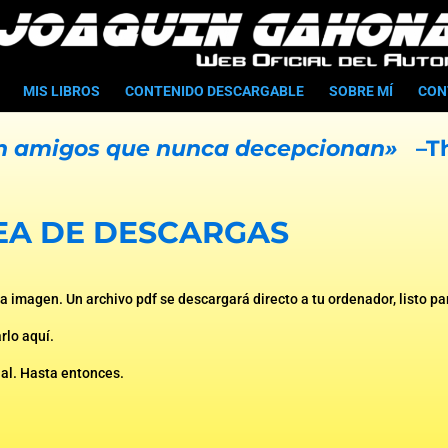
MIS LIBROS
CONTENIDO DESCARGABLE
SOBRE MÍ
CON
son amigos que nunca decepcionan»
–
T
EA DE DESCARGAS
 la imagen. Un archivo pdf se descargará directo a tu ordenador, listo p
rlo aquí.
al. Hasta entonces.