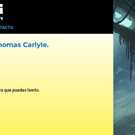
TACTO
homas Carlyle
.
ara que puedas leerlo.