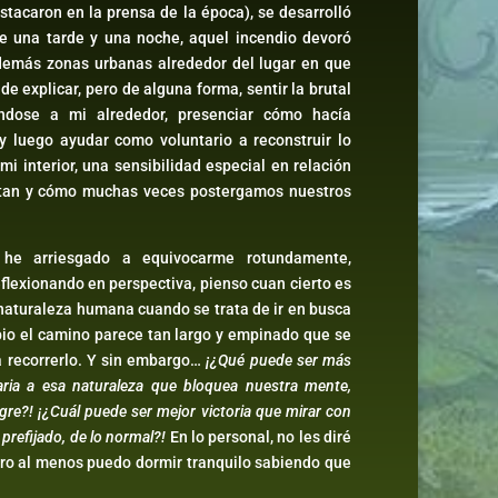
stacaron en la prensa de la época), se desarrolló
de una tarde y una noche, aquel incendio devoró
y demás zonas urbanas alrededor del lugar en que
 de explicar, pero de alguna forma, sentir la brutal
ándose a mi alrededor, presenciar cómo hacía
 y luego ayudar como voluntario a reconstruir lo
i interior, una sensibilidad especial en relación
ortan y cómo muchas veces postergamos nuestros
e arriesgado a equivocarme rotundamente,
eflexionando en perspectiva, pienso cuan cierto es
naturaleza humana cuando se trata de ir en busca
pio el camino parece tan largo y empinado que se
a recorrerlo. Y sin embargo…
¡¿Qué puede ser más
raria a esa naturaleza que bloquea nuestra mente,
gre?! ¡¿Cuál puede ser mejor victoria que mirar con
 prefijado, de lo normal?!
En lo personal, no les diré
ero al menos puedo dormir tranquilo sabiendo que