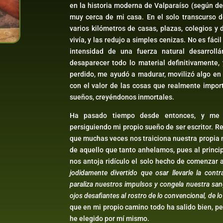
en la historia moderna de Valparaíso (según de
muy cerca de mi casa. En el solo transcurso 
varios kilómetros de casas, plazas, colegios 
vivía, y las redujo a simples cenizas. No es fácil
intensidad de una fuerza natural desarroll
desaparecer todo lo material definitivamente,
perdido, me ayudó a madurar, movilizó algo en m
con el valor de las cosas que realmente imp
sueños, creyéndonos inmortales.
Ha pasado tiempo desde entonces, y me h
persiguiendo mi propio sueño de ser escritor. R
que muchas veces nos traiciona nuestra propia 
de aquello que tanto anhelamos, pues al princi
nos antoja ridículo el solo hecho de comenzar 
jodidamente divertido que osar llevarle la cont
paraliza nuestros impulsos y congela nuestra san
ojos desafiantes al rostro de lo convencional, de lo
que en mi propio camino todo ha salido bien, p
he elegido por mí mismo.