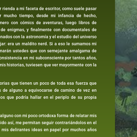
r rienda a mi faceta de escritor, como suele pasar
por mucho tiempo, desde mi infancia de hecho,
imero con cómics de aventuras, luego libros de
as de enigmas, y finalmente con documentales de
onados con la astronomía y el estudio del universo
ojar: era un maldito nerd. Si a eso le sumamos mi
maginarán ustedes que con semejante amalgama de
consistencia en mi subconsciente por tantos años,
 mis historias, tuviesen que ver mayormente con la
torias que tienen un poco de toda esa fuerza que
más de alguno a equivocarse de camino de vez en
os que podría hallar en el periplo de su propia
 alguno con mi poco ortodoxa forma de relatar mis
sido así, me permitan seguir contrariándolos en el
o mis delirantes ideas en papel por muchos años