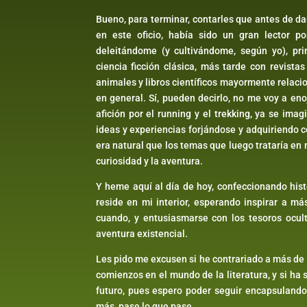
Bueno, para terminar, contarles que antes de da
en este oficio, había sido un gran lector 
deleitándome (y cultivándome, según yo), pr
ciencia ficción clásica, más tarde con revist
animales y libros científicos mayormente relaci
en general. Sí, pueden decirlo, no me voy a en
afición por el running y el trekking, ya se i
ideas y experiencias forjándose y adquiriendo 
era natural que los temas que luego trataría en
curiosidad y la aventura.
Y heme aquí al día de hoy, confeccionando his
reside en mi interior, esperando inspirar a 
cuando, y entusiasmarse con los tesoros ocult
aventura existencial.
Les pido me excusen si he contrariado a más de
comienzos en el mundo de la literatura, y si ha 
futuro, pues espero poder seguir encapsuland
más, pase lo que pase.